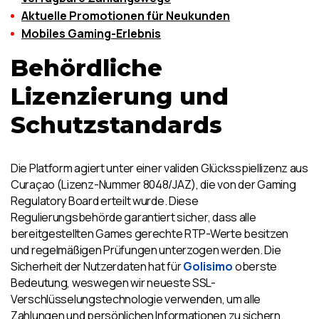
Aktuelle Promotionen für Neukunden
Mobiles Gaming-Erlebnis
Behördliche
Lizenzierung und
Schutzstandards
Die Platform agiert unter einer validen Glücksspiellizenz aus
Curaçao (Lizenz-Nummer 8048/JAZ), die von der Gaming
Regulatory Board erteilt wurde. Diese
Regulierungsbehörde garantiert sicher, dass alle
bereitgestellten Games gerechte RTP-Werte besitzen
und regelmäßigen Prüfungen unterzogen werden. Die
Sicherheit der Nutzerdaten hat für
Golisimo
oberste
Bedeutung, weswegen wir neueste SSL-
Verschlüsselungstechnologie verwenden, um alle
Zahlungen und persönlichen Informationen zu sichern.