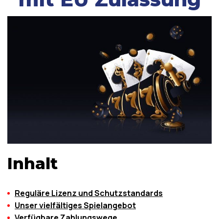
Inhalt
Reguläre Lizenz und Schutzstandards
Unser vielfältiges Spielangebot
Verfügbare Zahlungswege