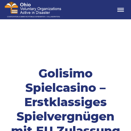
Me
Golisimo
Spielcasino –
Erstklassiges
Spielvergnügen
mit EU Zulassung