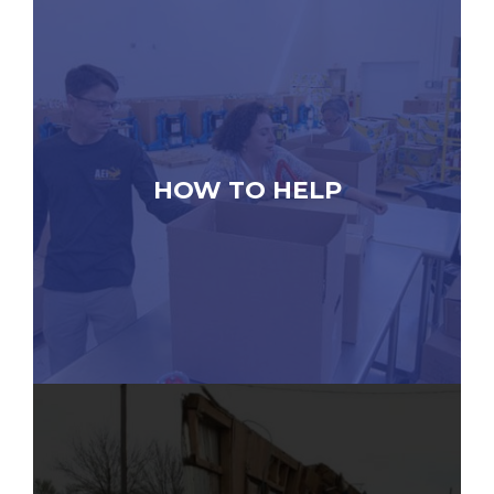
HOW TO HELP