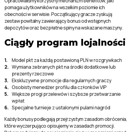
Opracowaliśmy korzystny mechanizm benefitów, jaki
pomaga użytkowników na wszelkim poziomie ich
obecności w serwisie. Początkujący gracze zyskują
zestaw powitalny zawierający bonus od wstępnych
depozytów oraz bezpłatne spiny na wskazane maszyny.
Ciągły program lojalności
Model pkt za każdą postawioną PLN w rozgrywkach
Wymiana zebranych pkt na środki dodatkowe lub
prezenty rzeczowe
Ekskluzywne promocje dla regularnych graczy
Osobisty menedżer profilu dla członków VIP
Większe progi przelewów i szybsze przetwarzanie
wpłat
Specjalne turnieje z ustalonymi pulami nagród
Każdy bonusy podlegają przejrzystym zasadom obrócenia,
które wyczerpująco opisujemy w zasadach promocji.