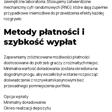
zewnętrzne laboratoria. Stosujemy zatwierdzone
mechanizmy cyfr randomowych (RNG), które dają zupełnie
przypadkowe i niemożliwe do przewidzenia efekty każdej
rozgrywki.
Metody płatności i
szybkość wypłat
Zapewniamy zróżnicowane możliwości płatności
dostosowane do potrzeb graczy z rozmaitych miejsc.
Minimalna wartość doładowania została określona na
dogodnym progu, aby wszelki był w stanie rozpocząć
doświadczenie z rozrywkami kasynowymi bez
przesadnego pomniejszenia portfela.
Opcja wpłaty
Minimalny doładowanie
Okres realizacji depozytu