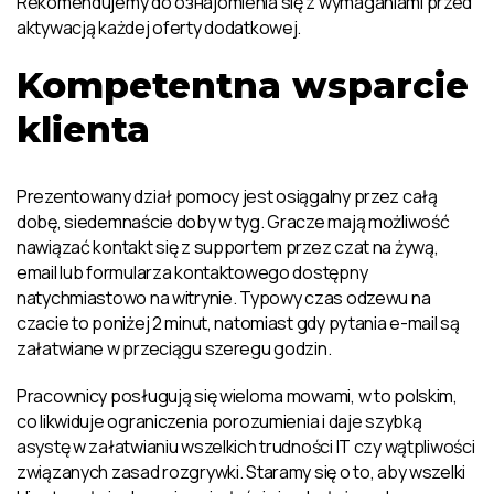
Rekomendujemy do ознajomienia się z wymaganiami przed
aktywacją każdej oferty dodatkowej.
Kompetentna wsparcie
klienta
Prezentowany dział pomocy jest osiągalny przez całą
dobę, siedemnaście doby w tyg. Gracze mają możliwość
nawiązać kontakt się z supportem przez czat na żywą,
email lub formularza kontaktowego dostępny
natychmiastowo na witrynie. Typowy czas odzewu na
czacie to poniżej 2 minut, natomiast gdy pytania e-mail są
załatwiane w przeciągu szeregu godzin.
Pracownicy posługują się wieloma mowami, w to polskim,
co likwiduje ograniczenia porozumienia i daje szybką
asystę w załatwianiu wszelkich trudności IT czy wątpliwości
związanych zasad rozgrywki. Staramy się o to, aby wszelki