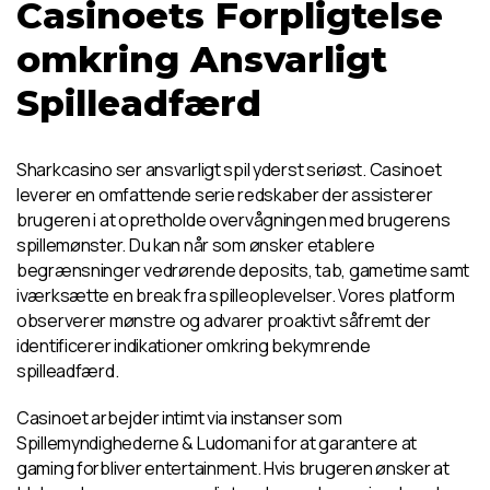
Casinoets Forpligtelse
omkring Ansvarligt
Spilleadfærd
Sharkcasino ser ansvarligt spil yderst seriøst. Casinoet
leverer en omfattende serie redskaber der assisterer
brugeren i at opretholde overvågningen med brugerens
spillemønster. Du kan når som ønsker etablere
begrænsninger vedrørende deposits, tab, gametime samt
iværksætte en break fra spilleoplevelser. Vores platform
observerer mønstre og advarer proaktivt såfremt der
identificerer indikationer omkring bekymrende
spilleadfærd.
Casinoet arbejder intimt via instanser som
Spillemyndighederne & Ludomani for at garantere at
gaming forbliver entertainment. Hvis brugeren ønsker at