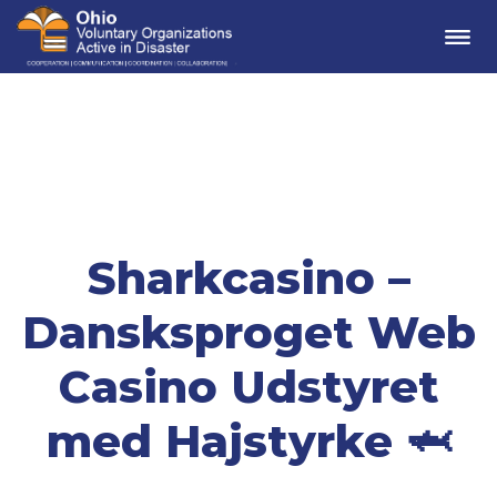
Me
Sharkcasino –
Dansksproget Web
Casino Udstyret
med Hajstyrke 🦈