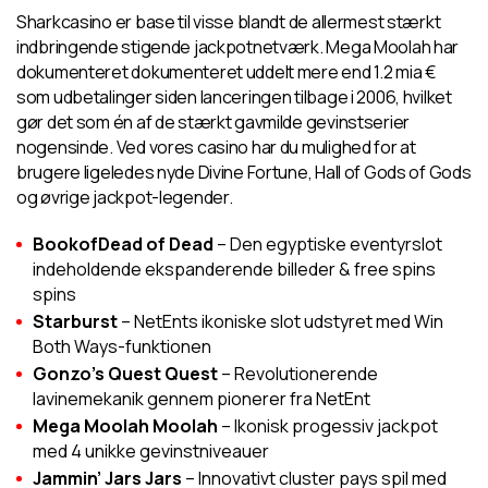
Sharkcasino er base til visse blandt de allermest stærkt
indbringende stigende jackpotnetværk. Mega Moolah har
dokumenteret dokumenteret uddelt mere end 1.2 mia €
som udbetalinger siden lanceringen tilbage i 2006, hvilket
gør det som én af de stærkt gavmilde gevinstserier
nogensinde. Ved vores casino har du mulighed for at
brugere ligeledes nyde Divine Fortune, Hall of Gods of Gods
og øvrige jackpot-legender.
BookofDead of Dead
– Den egyptiske eventyrslot
indeholdende ekspanderende billeder & free spins
spins
Starburst
– NetEnts ikoniske slot udstyret med Win
Both Ways-funktionen
Gonzo’s Quest Quest
– Revolutionerende
lavinemekanik gennem pionerer fra NetEnt
Mega Moolah Moolah
– Ikonisk progessiv jackpot
med 4 unikke gevinstniveauer
Jammin’ Jars Jars
– Innovativt cluster pays spil med