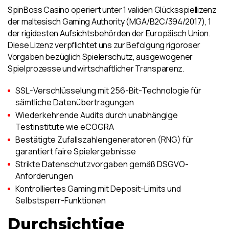
SpinBoss Casino operiert unter 1 validen Glücksspiellizenz
der maltesisch Gaming Authority (MGA/B2C/394/2017), 1
der rigidesten Aufsichtsbehörden der Europäisch Union.
Diese Lizenz verpflichtet uns zur Befolgung rigoroser
Vorgaben bezüglich Spielerschutz, ausgewogener
Spielprozesse und wirtschaftlicher Transparenz.
SSL-Verschlüsselung mit 256-Bit-Technologie für
sämtliche Datenübertragungen
Wiederkehrende Audits durch unabhängige
Testinstitute wie eCOGRA
Bestätigte Zufallszahlengeneratoren (RNG) für
garantiert faire Spielergebnisse
Strikte Datenschutzvorgaben gemäß DSGVO-
Anforderungen
Kontrolliertes Gaming mit Deposit-Limits und
Selbstsperr-Funktionen
Durchsichtige