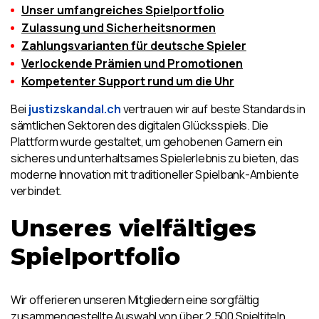
Unser umfangreiches Spielportfolio
Zulassung und Sicherheitsnormen
Zahlungsvarianten für deutsche Spieler
Verlockende Prämien und Promotionen
Kompetenter Support rund um die Uhr
Bei
justizskandal.ch
vertrauen wir auf beste Standards in
sämtlichen Sektoren des digitalen Glücksspiels. Die
Plattform wurde gestaltet, um gehobenen Gamern ein
sicheres und unterhaltsames Spielerlebnis zu bieten, das
moderne Innovation mit traditioneller Spielbank-Ambiente
verbindet.
Unseres vielfältiges
Spielportfolio
Wir offerieren unseren Mitgliedern eine sorgfältig
zusammengestellte Auswahl von über 2.500 Spieltiteln