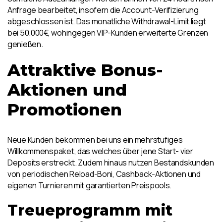
Anfrage bearbeitet, insofern die Account-Verifizierung
abgeschlossen ist. Das monatliche Withdrawal-Limit liegt
bei 50.000€, wohingegen VIP-Kunden erweiterte Grenzen
genießen.
Attraktive Bonus-
Aktionen und
Promotionen
Neue Kunden bekommen bei uns ein mehrstufiges
Willkommenspaket, das welches über jene Start- vier
Deposits erstreckt. Zudem hinaus nutzen Bestandskunden
von periodischen Reload-Boni, Cashback-Aktionen und
eigenen Turnieren mit garantierten Preispools.
Treueprogramm mit