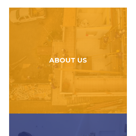
ABOUT US