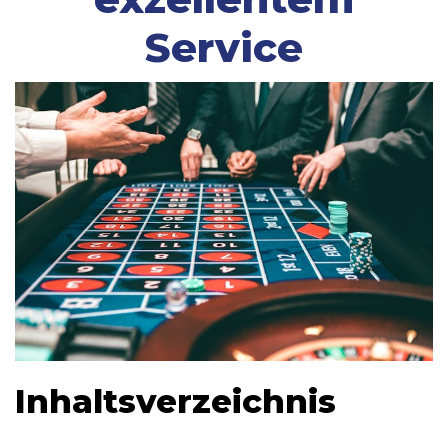
Service
Inhaltsverzeichnis