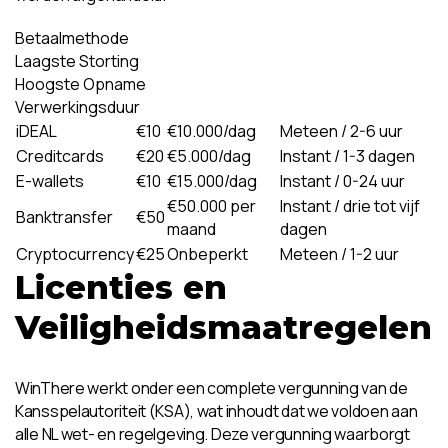
Betaalmethode
Laagste Storting
Hoogste Opname
Verwerkingsduur
iDEAL
€10
€10.000/dag
Meteen / 2-6 uur
Creditcards
€20
€5.000/dag
Instant / 1-3 dagen
E-wallets
€10
€15.000/dag
Instant / 0-24 uur
€50.000 per
Instant / drie tot vijf
Banktransfer
€50
maand
dagen
Cryptocurrency
€25
Onbeperkt
Meteen / 1-2 uur
Licenties en
Veiligheidsmaatregelen
WinThere werkt onder een complete vergunning van de
Kansspelautoriteit (KSA), wat inhoudt dat we voldoen aan
alle NL wet- en regelgeving. Deze vergunning waarborgt