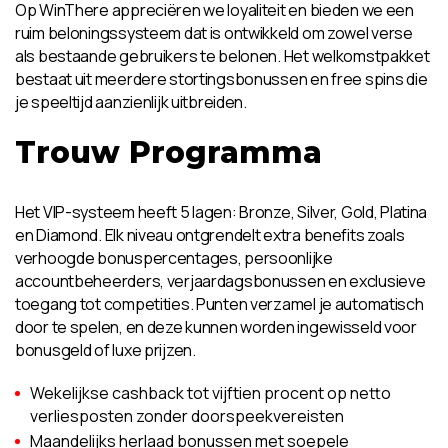
Op WinThere appreciëren we loyaliteit en bieden we een
ruim beloningssysteem dat is ontwikkeld om zowel verse
als bestaande gebruikers te belonen. Het welkomstpakket
bestaat uit meerdere stortingsbonussen en free spins die
je speeltijd aanzienlijk uitbreiden.
Trouw Programma
Het VIP-systeem heeft 5 lagen: Bronze, Silver, Gold, Platina
en Diamond. Elk niveau ontgrendelt extra benefits zoals
verhoogde bonuspercentages, persoonlijke
accountbeheerders, verjaardagsbonussen en exclusieve
toegang tot competities. Punten verzamel je automatisch
door te spelen, en deze kunnen worden ingewisseld voor
bonusgeld of luxe prijzen.
Wekelijkse cashback tot vijftien procent op netto
verliesposten zonder doorspeekvereisten
Maandelijks herlaad bonussen met soepele