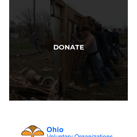
DONATE