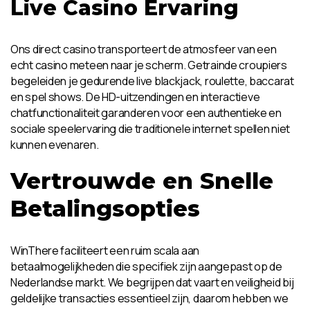
Live Casino Ervaring
Ons direct casino transporteert de atmosfeer van een
echt casino meteen naar je scherm. Getrainde croupiers
begeleiden je gedurende live blackjack, roulette, baccarat
en spel shows. De HD-uitzendingen en interactieve
chatfunctionaliteit garanderen voor een authentieke en
sociale speelervaring die traditionele internet spellen niet
kunnen evenaren.
Vertrouwde en Snelle
Betalingsopties
WinThere faciliteert een ruim scala aan
betaalmogelijkheden die specifiek zijn aangepast op de
Nederlandse markt. We begrijpen dat vaart en veiligheid bij
geldelijke transacties essentieel zijn, daarom hebben we